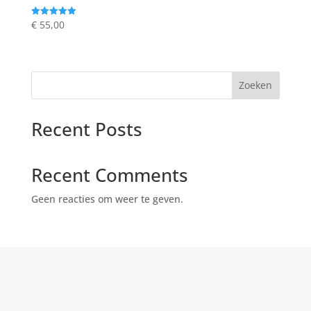
€
55,00
Gewaardeerd
5.00
uit 5
Zoeken
Recent Posts
Recent Comments
Geen reacties om weer te geven.