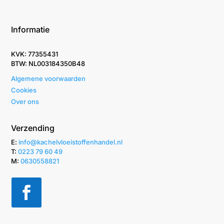
Informatie
KVK: 77355431
BTW: NL003184350B48
Algemene voorwaarden
Cookies
Over ons
Verzending
E:
info@kachelvloeistoffenhandel.nl
T: ‭
0223 79 60 49‬
M:
0630558821