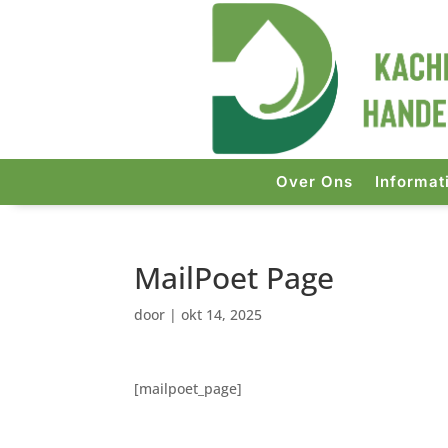
Over Ons
Informat
MailPoet Page
door
|
okt 14, 2025
[mailpoet_page]