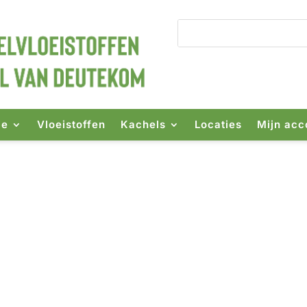
ie
Vloeistoffen
Kachels
Locaties
Mijn acc