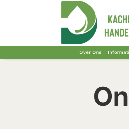
Over Ons
Informat
On