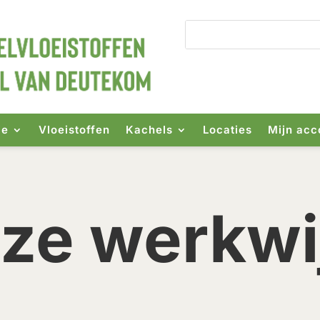
ie
Vloeistoffen
Kachels
Locaties
Mijn acc
ze werkwi