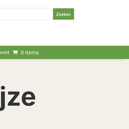
0 items
ount
jze