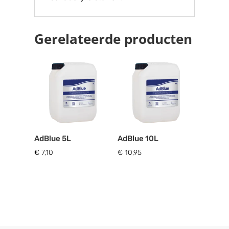
Gerelateerde producten
AdBlue 5L
AdBlue 10L
€
7,10
€
10,95