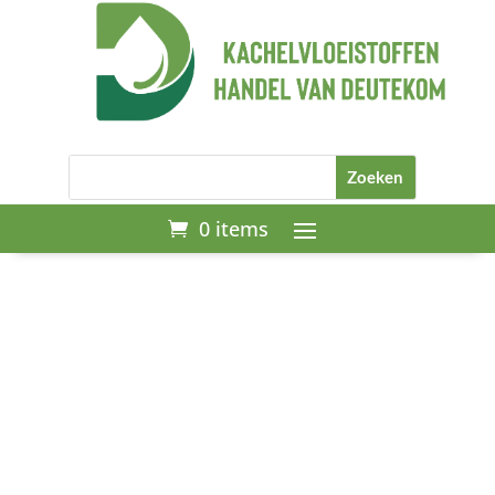
0 items
Start
/
Adblue
/ AdBlue 20L