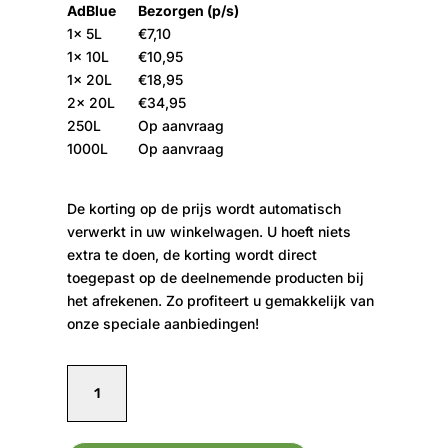
AdBlue
Bezorgen (p/s)
1x 5L
€7,10
1x 10L
€10,95
1x 20L
€18,95
2x 20L
€34,95
250L
Op aanvraag
1000L
Op aanvraag
De korting op de prijs wordt automatisch
verwerkt in uw winkelwagen. U hoeft niets
extra te doen, de korting wordt direct
toegepast op de deelnemende producten bij
het afrekenen. Zo profiteert u gemakkelijk van
onze speciale aanbiedingen!
AdBlue
20L
aantal