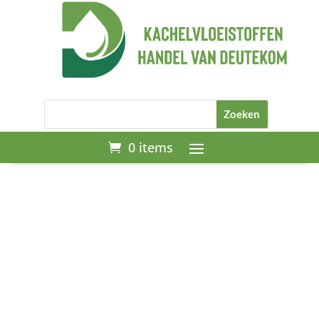
0 items
Start
/
Gereedschap
/ Qlima ASZ
2020