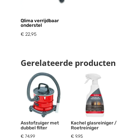
Qlima verrijdbaar
onderstel
€
22,95
Gerelateerde producten
Asstofzuiger met
Kachel glasreiniger /
dubbel filter
Roetreiniger
€
74,99
€
9,95