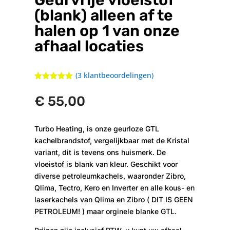
(blank) alleen af te
halen op 1 van onze
afhaal locaties
(
3
klantbeoordelingen)
Gewaardeerd
5.00
op 5
€
55,00
gebaseerd
op
klantbeoorde
lingen
Turbo Heating, is onze geurloze GTL
kachelbrandstof, vergelijkbaar met de Kristal
variant, dit is tevens ons huismerk. De
vloeistof is blank van kleur. Geschikt voor
diverse petroleumkachels, waaronder Zibro,
Qlima, Tectro, Kero en Inverter en alle kous- en
laserkachels van Qlima en Zibro ( DIT IS GEEN
PETROLEUM! ) maar orginele blanke GTL.