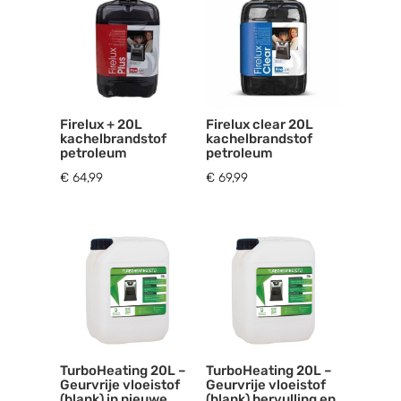
Firelux + 20L
Firelux clear 20L
kachelbrandstof
kachelbrandstof
petroleum
petroleum
€
64,99
€
69,99
TurboHeating 20L –
TurboHeating 20L –
Geurvrije vloeistof
Geurvrije vloeistof
(blank) in nieuwe
(blank) hervulling en