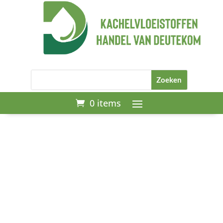
0 items
Start
/
Kachelbrandstof
/
TurboHeating 20L – Geurvrije
vloeistof (blank) alleen af te halen
op 1 van onze afhaal locaties