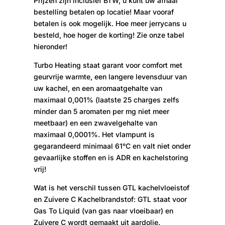
Prijzen zijn inclusief BTW, u kunt uw afhaal
bestelling betalen op locatie! Maar vooraf
betalen is ook mogelijk. Hoe meer jerrycans u
besteld, hoe hoger de korting! Zie onze tabel
hieronder!
Turbo Heating staat garant voor comfort met
geurvrije warmte, een langere levensduur van
uw kachel, en een aromaatgehalte van
maximaal 0,001% (laatste 25 charges zelfs
minder dan 5 aromaten per mg niet meer
meetbaar) en een zwavelgehalte van
maximaal 0,0001%. Het vlampunt is
gegarandeerd minimaal 61°C en valt niet onder
gevaarlijke stoffen en is ADR en kachelstoring
vrij!
Wat is het verschil tussen GTL kachelvloeistof
en Zuivere C Kachelbrandstof: GTL staat voor
Gas To Liquid (van gas naar vloeibaar) en
Zuivere C wordt gemaakt uit aardolie.