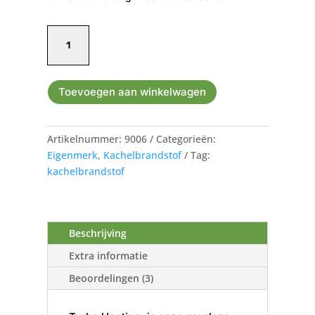
TurboHeating
20L
-
Geurvrije
Toevoegen aan winkelwagen
vloeistof
(blank)
alleen
Artikelnummer:
9006
Categorieën:
af
Eigenmerk
,
Kachelbrandstof
Tag:
te
kachelbrandstof
halen
op
1
van
Beschrijving
onze
Extra informatie
afhaal
locaties
Beoordelingen (3)
aantal