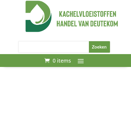
0 items
Start
/
Kachelbrandstof
/
TurboHeating 20L – Geurvrije
vloeistof (blank) in nieuwe gesealde
jerrycan