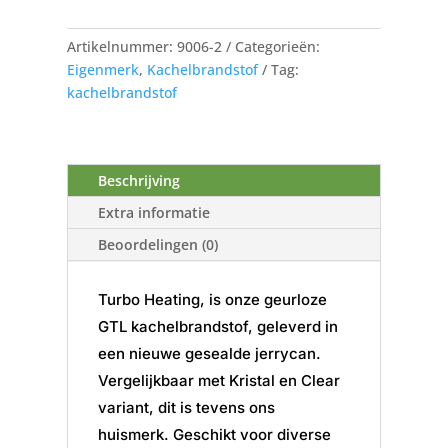
(blank)
in
Artikelnummer:
9006-2
Categorieën:
nieuwe
Eigenmerk
,
Kachelbrandstof
Tag:
gesealde
kachelbrandstof
jerrycan
aantal
Beschrijving
Extra informatie
Beoordelingen (0)
Turbo Heating, is onze geurloze
GTL kachelbrandstof, geleverd in
een nieuwe gesealde jerrycan.
Vergelijkbaar met Kristal en Clear
variant, dit is tevens ons
huismerk. Geschikt voor diverse