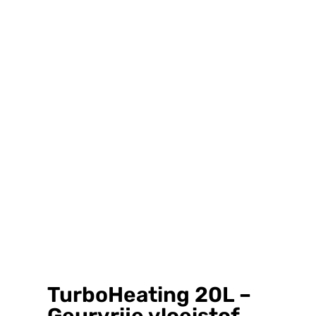
TurboHeating 20L –
Geurvrije vloeistof