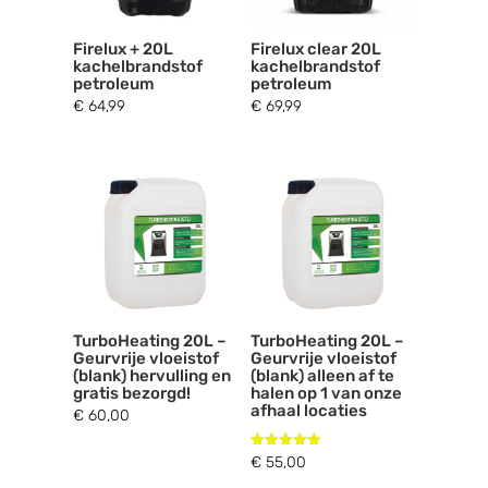
Firelux + 20L
Firelux clear 20L
kachelbrandstof
kachelbrandstof
petroleum
petroleum
€
64,99
€
69,99
TurboHeating 20L –
TurboHeating 20L –
Geurvrije vloeistof
Geurvrije vloeistof
(blank) hervulling en
(blank) alleen af te
gratis bezorgd!
halen op 1 van onze
afhaal locaties
€
60,00
Gewaardeerd
€
55,00
5.00
uit 5