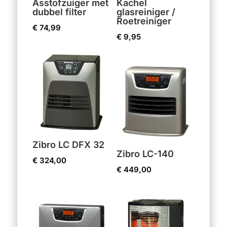
Asstofzuiger met
Kachel
dubbel filter
glasreiniger /
Roetreiniger
€
74,99
€
9,95
Zibro LC DFX 32
Zibro LC-140
€
324,00
€
449,00