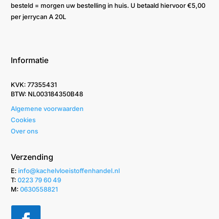
besteld = morgen uw bestelling in huis. U betaald hiervoor €5,00
per jerrycan A 20L
Informatie
KVK: 77355431
BTW: NL003184350B48
Algemene voorwaarden
Cookies
Over ons
Verzending
E:
info@kachelvloeistoffenhandel.nl
T: ‭
0223 79 60 49‬
M:
0630558821