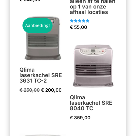
alleen af te halen
op 1 van onze
afhaal locaties
Aanbieding!
Gewaardeerd
€
55,00
5.00
uit 5
Qlima
laserkachel SRE
3631 TC-2
Oorspronkelijke
Huidige
€
250,00
€
200,00
Qlima
prijs
prijs
laserkachel SRE
was:
is:
8040 TC
€ 250,00.
€ 200,00.
€
359,00