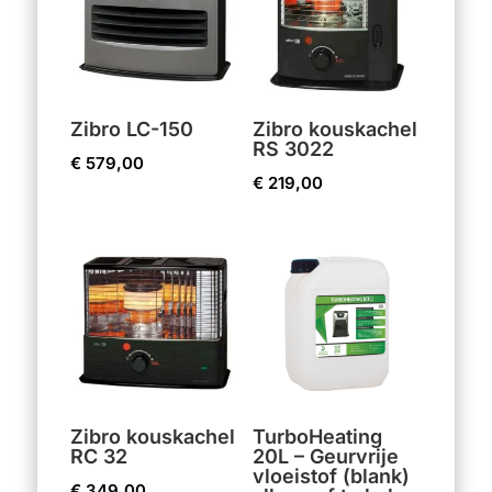
Zibro LC-150
Zibro kouskachel
RS 3022
€
579,00
€
219,00
Zibro kouskachel
TurboHeating
RC 32
20L – Geurvrije
vloeistof (blank)
€
349,00