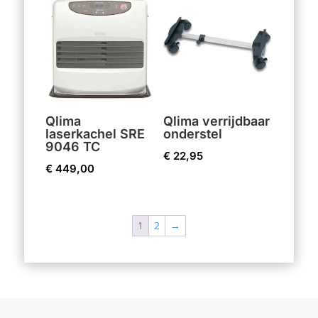
Qlima
Qlima verrijdbaar
laserkachel SRE
onderstel
9046 TC
€
22,95
€
449,00
1
2
→