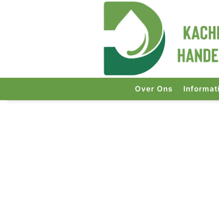
Over Ons
Informat
Start
/
Kachels
/ Zibro kouska