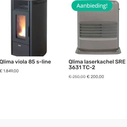
Aanbieding!
Qlima viola 85 s-line
Qlima laserkachel SRE
3631 TC-2
€
1.849,00
Oorspronkelijke
Huidige
€
250,00
€
200,00
prijs
prijs
was:
is:
€ 250,00.
€ 200,00.