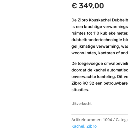
€
349,00
De Zibro Kouskachel Dubbelb
is een krachtige verwarmings
ruimtes tot 110 kubieke mete
dubbelbrandertechnologie bie
gelijkmatige verwarming, waa
woonruimtes, kantoren of an
De toegevoegde omvalbeveili
doordat de kachel automatisc
onverwachte kanteling. Dit v
Zibro RC 32 een betrouwbare 
situaties.
Uitverkocht
Artikelnummer:
1004
Categ
Kachel
,
Zibro