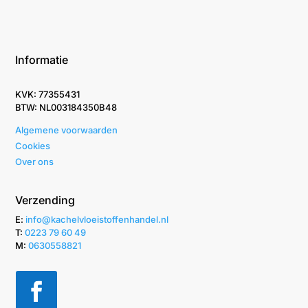
Informatie
KVK: 77355431
BTW: NL003184350B48
Algemene voorwaarden
Cookies
Over ons
Verzending
E:
info@kachelvloeistoffenhandel.nl
T: ‭
0223 79 60 49‬
M:
0630558821