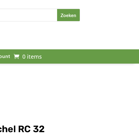
0 items
ount
chel RC 32