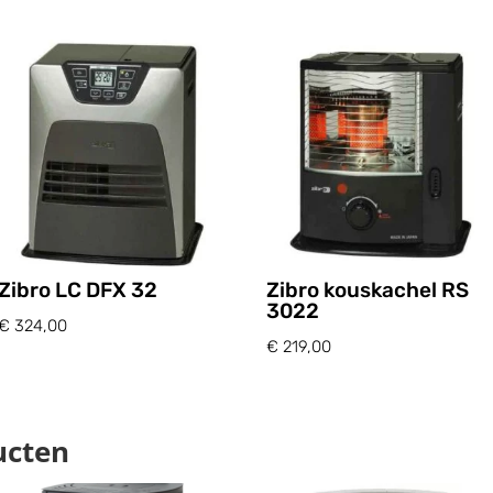
Zibro LC DFX 32
Zibro kouskachel RS
3022
€
324,00
€
219,00
ucten