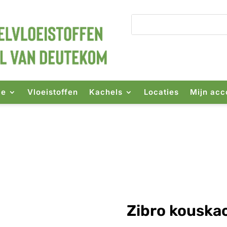
ie
Vloeistoffen
Kachels
Locaties
Mijn acc
chel RC 32
Zibro kouska