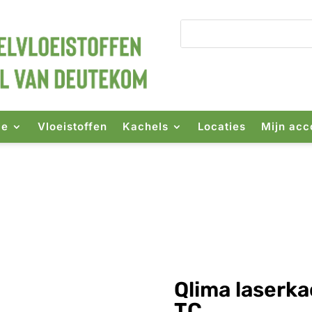
ie
Vloeistoffen
Kachels
Locaties
Mijn acc
achel SRE 4035 TC
Qlima laserk
TC