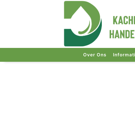
Over Ons
Informat
Start
/
Kachels
/ Qlima laserk