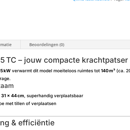
rmatie
Beoordelingen (0)
5 TC – jouw compacte krachtpatser
,5 kW
verwarmt dit model moeiteloos ruimtes tot
140 m³
(ca. 20
rage.
zaam
 31 × 44 cm
, superhandig verplaatsbaar
e met tillen of verplaatsen
ng & efficiëntie