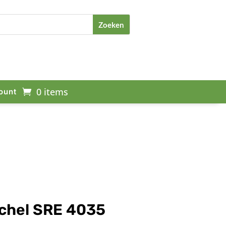
0 items
ount
achel SRE 4035