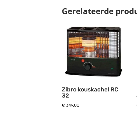
€ 250,00.
€ 200,00.
Gerelateerde prod
Zibro kouskachel RC
32
€
349,00