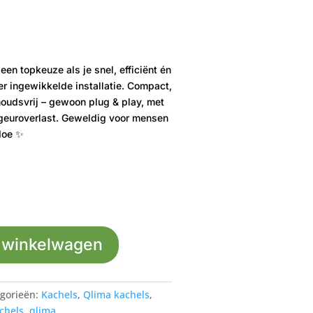
een topkeuze als je snel, efficiënt én
er ingewikkelde installatie. Compact,
houdsvrij – gewoon plug & play, met
 geuroverlast. Geweldig voor mensen
doe ✨
 winkelwagen
gorieën:
Kachels
,
Qlima kachels
,
chels
,
qlima