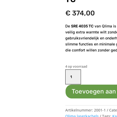
€
374,00
De
SRE 4035 TC
van Qlima is 
veilig extra warmte wilt zond
gebruiksvriendelijk en onder
slimme functies en minimale
die comfort willen zonder ge
4 op voorraad
Qlima
laserkachel
SRE
Toevoegen aan
4035
TC
aantal
Artikelnummer:
2001-1
Cate
Qlima laserkachels
Tags:
Ka