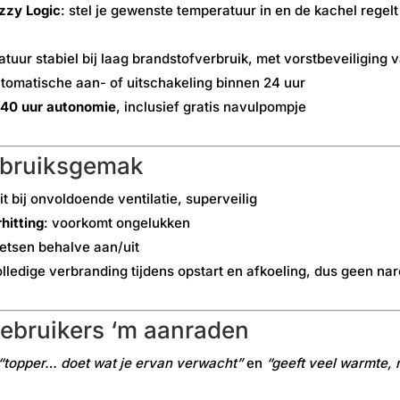
zzy Logic
: stel je gewenste temperatuur in en de kachel rege
tuur stabiel bij laag brandstofverbruik, met vorstbeveiliging v
utomatische aan- of uitschakeling binnen 24 uur
40 uur autonomie
, inclusief gratis navulpompje
gebruiksgemak
uit bij onvoldoende ventilatie, superveilig
hitting
: voorkomt ongelukken
toetsen behalve aan/uit
olledige verbranding tijdens opstart en afkoeling, dus geen nar
ebruikers ‘m aanraden
“topper… doet wat je ervan verwacht”
en
“geeft veel warmte, r