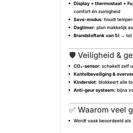
Display + thermostaat + Fu
comfort én zuinigheid
Save-modus
: houdt tempera
Dagtimer
: plan makkelijk a
Brandstoftank van 5 l
→ tot
🛡️ Veiligheid & 
CO₂-sensor
: schakelt zelf 
Kantelbeveiliging & overver
Kinderslot
: blokkeert alle 
Anti-geur systeem
: bijna v
✅ Waarom veel g
Wordt vaak beoordeeld als