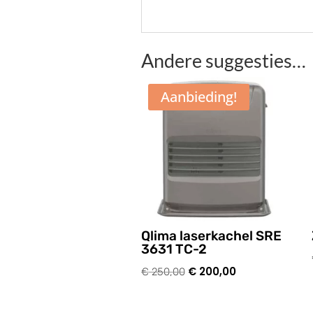
Andere suggesties…
Aanbieding!
Qlima laserkachel SRE
3631 TC-2
Oorspronkelijke
€
200,00
Huidige
€
250,00
prijs
prijs
was:
is: