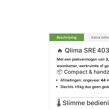
Beschrijving
Extra info
🔥 Qlima SRE 403
Met een piekvermogen van
3
woonkamer, werkruimte of ga
📦 Compact & hand
Afmetingen: ongeveer
44 ×
Slechts ±9 kg dus geen gedo
🌡 Slimme bedieni