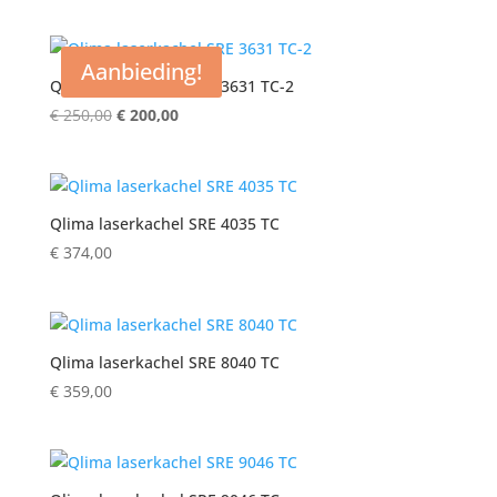
Aanbieding!
Qlima laserkachel SRE 3631 TC-2
Oorspronkelijke
Huidige
€
250,00
€
200,00
prijs
prijs
was:
is:
€ 250,00.
€ 200,00.
Qlima laserkachel SRE 4035 TC
€
374,00
Qlima laserkachel SRE 8040 TC
€
359,00