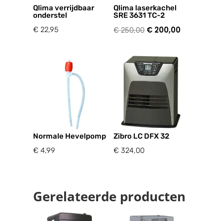
Qlima verrijdbaar
Qlima laserkachel
onderstel
SRE 3631 TC-2
Oorspronkelijke
€
200,00
Huidige
€
22,95
€
250,00
prijs
prijs
was:
is:
€ 250,00.
€ 200,00.
Normale Hevelpomp
Zibro LC DFX 32
€
4,99
€
324,00
Gerelateerde producten