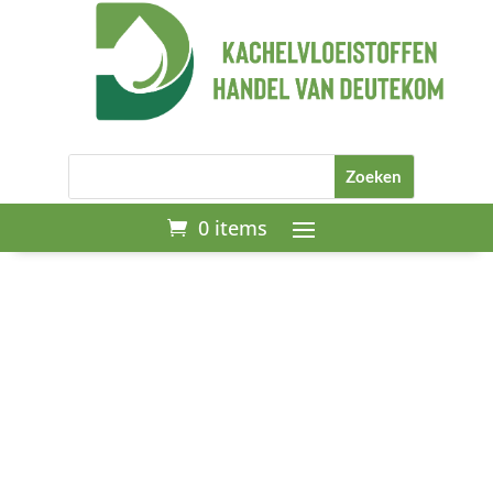
0 items
Start
/
Kachels
/ Qlima kouskachel R
4224S TC-2