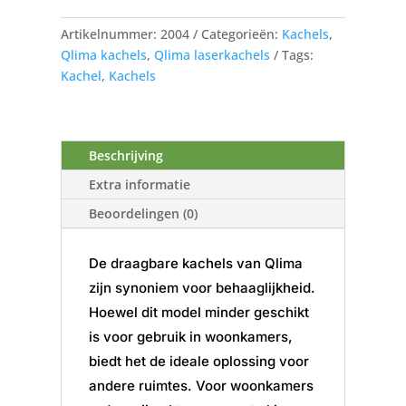
4224S
TC-
Artikelnummer:
2004
Categorieën:
Kachels
,
2
Qlima kachels
,
Qlima laserkachels
Tags:
aantal
Kachel
,
Kachels
Beschrijving
Extra informatie
Beoordelingen (0)
De draagbare kachels van Qlima
zijn synoniem voor behaaglijkheid.
Hoewel dit model minder geschikt
is voor gebruik in woonkamers,
biedt het de ideale oplossing voor
andere ruimtes. Voor woonkamers