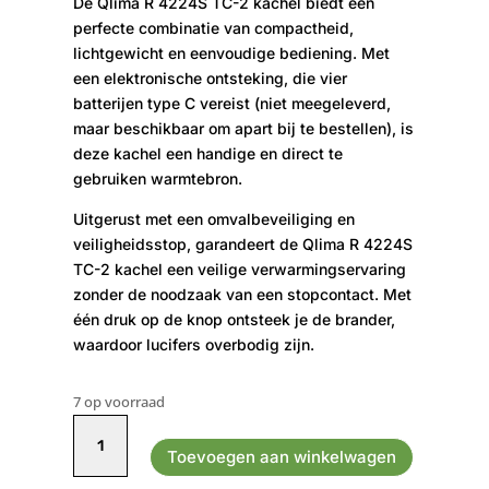
De Qlima R 4224S TC-2 kachel biedt een
perfecte combinatie van compactheid,
lichtgewicht en eenvoudige bediening. Met
een elektronische ontsteking, die vier
batterijen type C vereist (niet meegeleverd,
maar beschikbaar om apart bij te bestellen), is
deze kachel een handige en direct te
gebruiken warmtebron.
Uitgerust met een omvalbeveiliging en
veiligheidsstop, garandeert de Qlima R 4224S
TC-2 kachel een veilige verwarmingservaring
zonder de noodzaak van een stopcontact. Met
één druk op de knop ontsteek je de brander,
waardoor lucifers overbodig zijn.
7 op voorraad
Qlima
kouskachel
Toevoegen aan winkelwagen
R