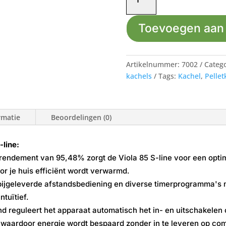
viola
85
Toevoegen aan
s-
line
aantal
Artikelnummer:
7002
Categ
kachels
Tags:
Kachel
,
Pellet
rmatie
Beoordelingen (0)
line:
endement van 95,48% zorgt de Viola 85 S-line voor een optim
 je huis efficiënt wordt verwarmd.
ijgeleverde afstandsbediening en diverse timerprogramma's 
ntuïtief.
nd reguleert het apparaat automatisch het in- en uitschakel
waardoor energie wordt bespaard zonder in te leveren op com