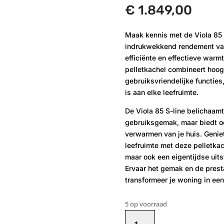
€
1.849,00
Maak kennis met de Viola 85 
indrukwekkend rendement van
efficiënte en effectieve warm
pelletkachel combineert hoo
gebruiksvriendelijke functies
is aan elke leefruimte.
De Viola 85 S-line belichaamt 
gebruiksgemak, maar biedt o
verwarmen van je huis. Geni
leefruimte met deze pelletkach
maar ook een eigentijdse uitst
Ervaar het gemak en de presta
transformeer je woning in een
5 op voorraad
Qlima