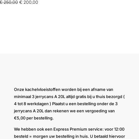
Oorspronkelijke
Huidige
€
250,00
€
200,00
prijs
prijs
was:
is:
€ 250,00.
€ 200,00.
Onze kachelvloeistoffen worden bij een afname van
minimaal 3 jerrycans A 20L altijd gratis bij u thuis bezorgd (
4 tot 8 werkdagen ) Plaatst u een bestelling onder de 3
jerrycans A 20L dan rekenen we een vergoeding van
€5,00 per bestelling.
We hebben ook een Express Premium service: voor 12:00
besteld = morgen uw bestelling in huis. U betaald hiervoor