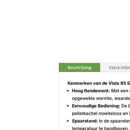
Beschrijving
Extra info
Kenmerken van de Viola 85 S-
Hoog Rendement:
Met een r
opgewekte warmte, waardoor
Eenvoudige Bediening:
De b
pelletkachel moeiteloos en i
Spaarstand:
In de spaarsta
temperatuur te handhaven, 