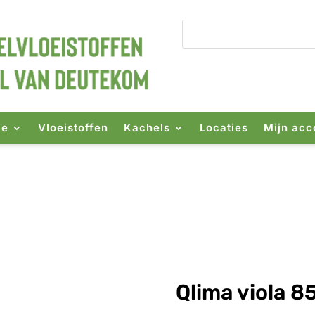
ie
Vloeistoffen
Kachels
Locaties
Mijn acc
5 s-line
Qlima viola 85