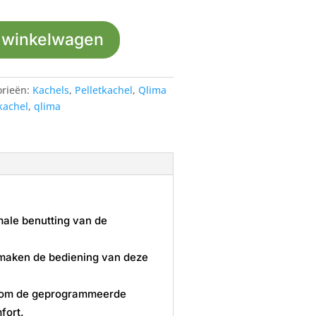
 winkelwagen
orieën:
Kachels
,
Pelletkachel
,
Qlima
kachel
,
qlima
ale benutting van de
maken de bediening van deze
en om de geprogrammeerde
fort.