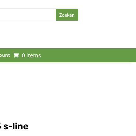
0 items
ount
 s-line