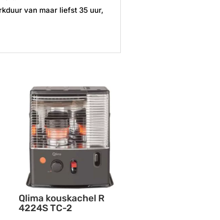
rkduur van maar liefst 35 uur,
Qlima kouskachel R
4224S TC-2