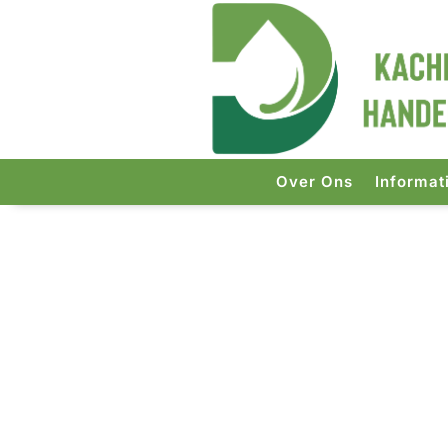
Over Ons
Informat
Start
/
Kachels
/ Qlima viola 8